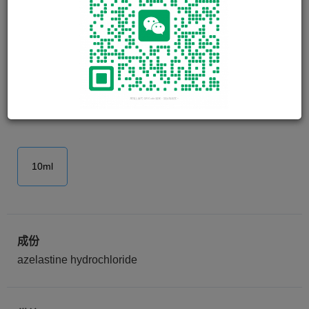
視敏定 AZELASTIN-COMOD
EYE DROPS 0.05%W/V
10ml
成份
azelastine hydrochloride