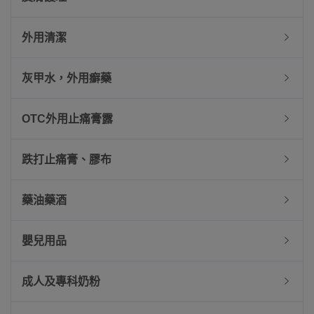
外用清潔
灰甲水，外用癬藥
OTC外用止痛膏露
跌打止痛膏、膠布
藥油藥酒
嬰兒用品
成人及專科奶粉