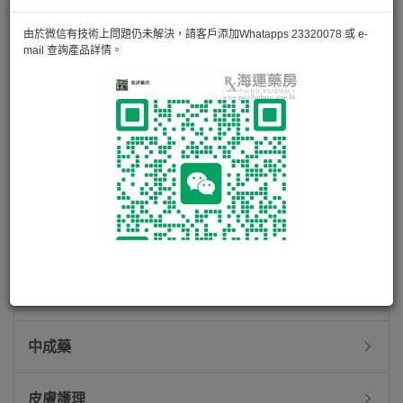
西藥（眼耳鼻喉）
由於微信有技術上問題仍未解決，請客戶添加Whatapps 23320078 或 e-
mail 查詢產品詳情。
幸福醫藥產品
德國健康系列
美國健康系列
保健品
維他命
中成藥
皮膚護理