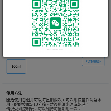
NIZORAL SHAMPOO 2%
Nizoral Shampoo是一種抗真菌的藥性洗髮水，其成份
Ketoconaz. . . . . .
閱讀更多
100ml
使用方法
開始使用首個月可以每星期兩次，每次用適量作洗髮水
用，輕輕按摩5-10分鐘。然後用清水沖洗乾淨。
情況受到控制後，可以維持每星期用一次。