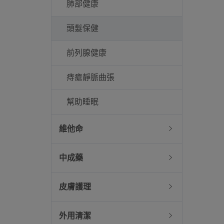
肺部健康
頭髮保健
前列腺健康
痔瘡靜脈曲張
幫助睡眠
維他命
中成藥
皮膚護理
外用清潔