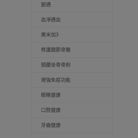
脈通
血淨通血
奧米加3
修護關節骨骼
頸腰坐骨骨刺
增強免疫功能
眼睛健康
口腔健康
牙齒健康