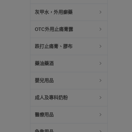
灰甲水，外用癬藥
OTC外用止痛膏露
跌打止痛膏、膠布
藥油藥酒
嬰兒用品
成人及專科奶粉
醫療用品
急救用品