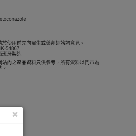
etoconazole
請於使用前先向醫生或藥劑師諮詢意見。
K-54867
西班牙製造
網站內之產品資料只供參考，所有資料以門市為
準。