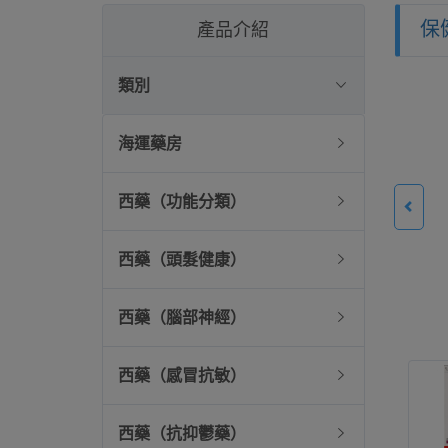
保
產品介紹
類別
海運藥房
西藥（功能分類）
西藥（頭髮健康）
西藥（腦部神經）
西藥（感冒抗敏）
西藥（抗抑鬱藥）