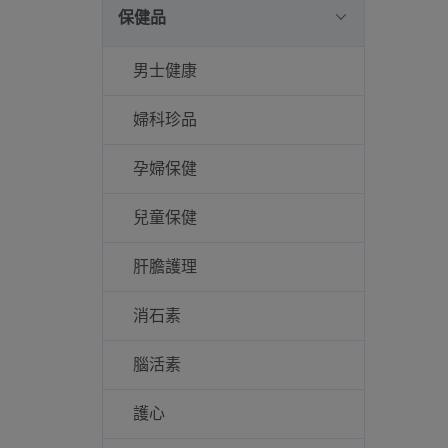
保健品
男士健康
婦科珍品
孕婦保健
兒童保健
肝膽護理
消石素
腦活素
護心