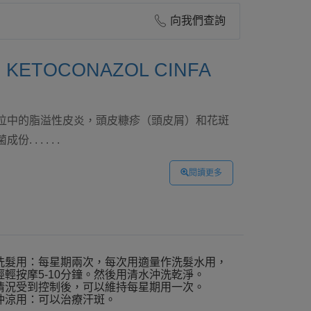
向我們查詢
ETOCONAZOL CINFA
位中的脂溢性皮炎，頭皮糠疹（頭皮屑）和花斑
. . . . .
閱讀更多
洗髮用：每星期兩次，每次用適量作洗髮水用，
輕輕按摩5-10分鐘。然後用清水沖洗乾淨。
情況受到控制後，可以維持每星期用一次。
沖涼用：可以治療汗斑。