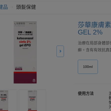
健品
頭髮保健
莎華康膚素 K
GEL 2%
治療在局部身體部
癬。含有有效抗真菌成份. 
100ml
使用方法