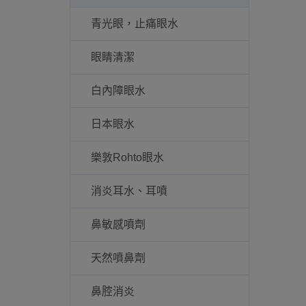
青光眼，止痛眼水
眼睛清潔
白內障眼水
日本眼水
樂敦Rohto眼水
消炎耳水、耳噴
鼻敏感噴劑
天然噴鼻劑
鼻腔消炎