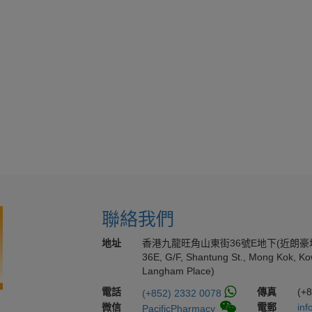
聯絡我們
地址
香港九龍旺角山東街36號E地下(近朗豪
36E, G/F, Shantung St., Mong Kok, Ko
Langham Place)
電話
傳真
(+
(+852) 2332 0078
微信
電郵
inf
PacificPharmacy