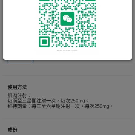
TESTOVIRON DEPOT
INJECTION 250MG IM
Testoviron含有男性激素（又稱睾丸素），用於補充男性
激素不足而引起身體或. . . . . .
閱讀更多
3 amp.
使用方法
肌肉注射：
每兩至三星期注射一次，每次250mg。
維持劑量：每三至六星期注射一次，每次250mg。
成份