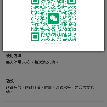
活視明 NAMIDA EYE-RUBY
EYE DROPS
15ml
使用方法
每天滴用3-6次，每次滴2-3滴。
功效
眼睛疲勞、眼睛紅腫、眼癢、流眼水等、適合男女老
幼。