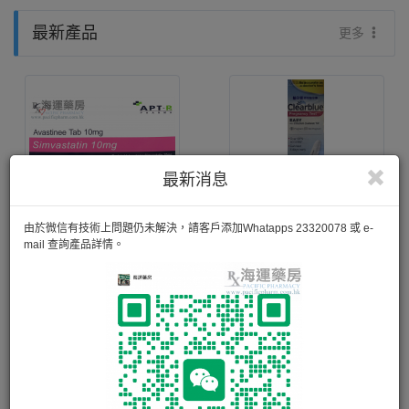
最新產品
更多
最新消息
由於微信有技術上問題仍未解決，請客戶添加Whatapps 23320078 或 e-
mail 查詢產品詳情。
AVASTINEE TAB 10MG
ClearBlue Pregnancy Test 易孕寶電子即知驗孕棒