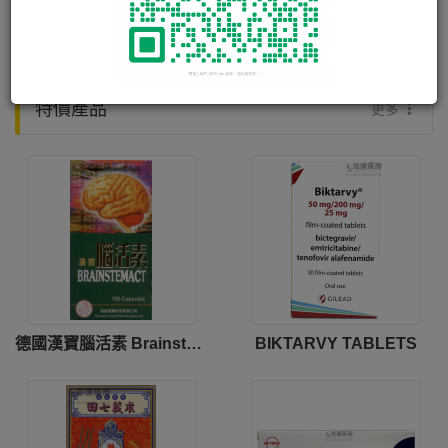
皮下水 COMPOUND SODIUM LACTATE INTRAVENOUS INFUSION B·P· (HARTMANN'S SOLUTION)
MONTELUKAST ACTAVIS FILM-COATED TABLETS 10MG
特價產品
更多
德國漢寶腦活素 Brainstemact
BIKTARVY TABLETS