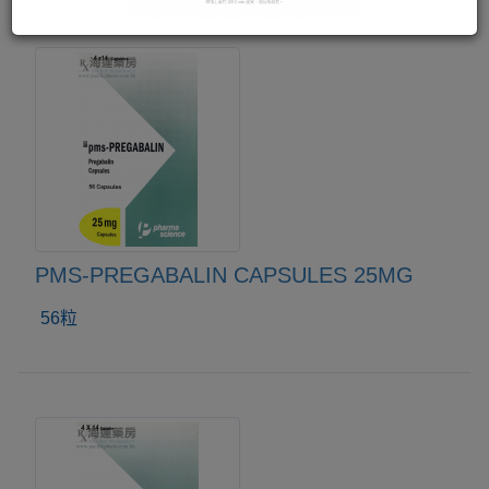
PMS-PREGABALIN CAPSULES 25MG
56粒