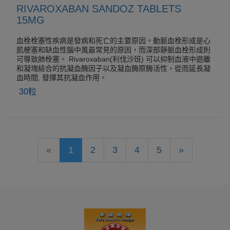
RIVAROXABAN SANDOZ TABLETS
15MG
血栓栓塞性疾病是發病和死亡的主要原因。動脈血栓形成是心
肌梗塞和缺血性腦中風最常見的原因，而深部靜脈血栓形成則
可導致肺栓塞。 Rivaroxaban(利伐沙班) 可以抑制血液中遊離
和凝塊結合的抗凝血酶因子以及凝血酶原酶活性，從而延長凝
血時間, 發揮其抗凝血作用。
30粒
«
1
2
3
4
5
»