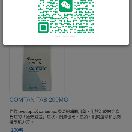
450g
COMTAN TAB 200MG
作為levodopa及carbidopa療法的輔助用藥，用於治療帕金森
氏症的「療效減退」症狀，例如僵硬、震顫、肌肉痙攣和肌肉
控制能力差。
100粒