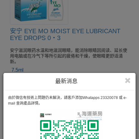
安宁 EYE MO MOIST EYE LUBRICANT
EYE DROPS 0・3
安宁滋润眼药水温和地滋润眼睛，能消除眼睛因阅读、延长使
用电脑或在冷气下等所引起的疲倦和干燥，使眼睛更舒适清
新。
7.5ml
最新消息
由於微信有技術上問題仍未解決，請客戶添加Whatapps 23320078 或 e-
mail 查詢產品詳情。