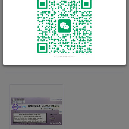
TOPAMAX TAB 25MG
用於成人及二歲以上兒童局部癲癇或併有 Lennox-Gastaut 綜
合症之癲癇及原發性全 身性強直陣攣癲癇的輔助治療，亦可
用於 partial onset seizure或generalized tonic-clonic seizure
之單一藥物治療。 亦可用於預防偏頭痛。
60 粒