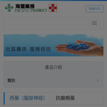
简体中文
Toggle
navigatio
產品介紹
類別
西藥（腦部神經）
抗癲癇藥