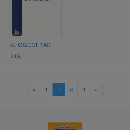
KLIOGEST TAB
28 粒
«
1
2
3
4
»