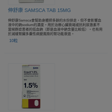
伸舒康 SAMSCA TAB 15MG
伸舒康Samsca會幫助身體把多餘的水份排走，但不會影響血
液中的鈉sodium的濃度。用於治療心臟衰竭或抗利尿激素不
當候群症患者的低血鈉（即是血液中鈉含量比較低）。也有用
於減緩腎臟多囊性病變風險的腎功能衰退。
10粒