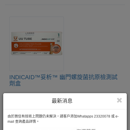
INDICAID™妥析™ 幽門螺旋菌抗原檢測試
劑盒
幽幽管是一款自我檢測幽門螺旋菌的快速抗原檢測產品，操作
最新消息
簡便，自行採集糞便樣本後10分鐘即有結果。早檢測、早發
現、早治療，讓您一家無幽，守護您及家人的胃部健康。準確
度高達98%與幽門螺旋菌吹氣測試結果進行對比，總符合率為
98.12%
由於微信有技術上問題仍未解決，請客戶添加Whatapps 23320078 或 e-
mail 查詢產品詳情。
1 Test