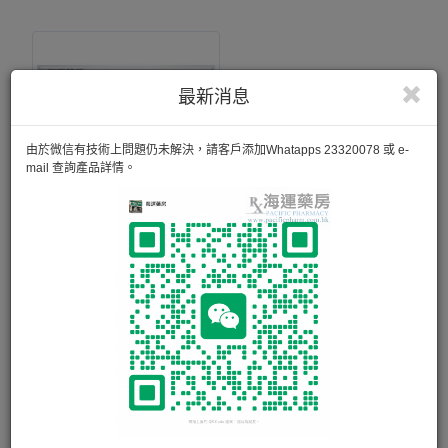
最新消息
由於微信有技術上問題仍未解決，請客戶添加Whatapps 23320078 或 e-
mail 查詢產品詳情。
適糖美 NESINA MET TAB 12.5MG/500MG
28粒
«
1
2
3
»