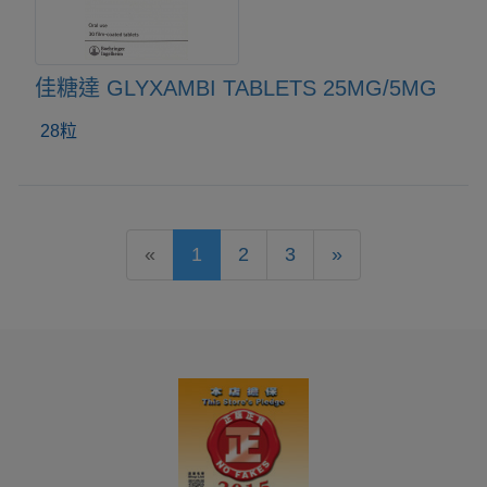
佳糖達 GLYXAMBI TABLETS 25MG/5MG
28粒
«
1
2
3
»