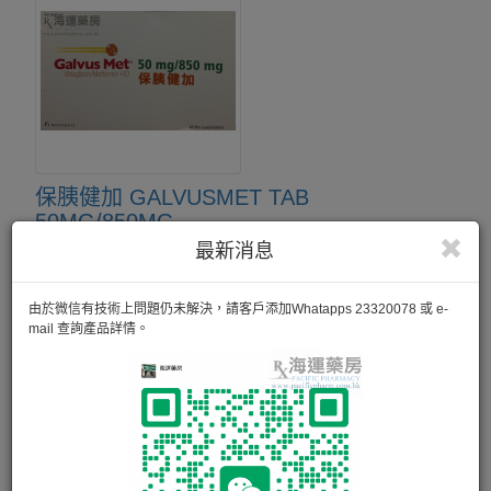
保胰健加 GALVUSMET TAB
50MG/850MG
最新消息
保胰健加中的Metformin是一種雙胍類降糖藥，可以抑制肝臟
製造葡萄糖，促進胰島素的周邊作用。 而Vildagliptin是DPP4
抑制劑，可以提高血液循環中生理活性之腸泌素，從而增加胰
由於微信有技術上問題仍未解決，請客戶添加Whatapps 23320078 或 e-
島素分泌，達到改善血糖。 所以這個複方降糖藥可以更好的
mail 查詢產品詳情。
控制血糖水平。
60粒