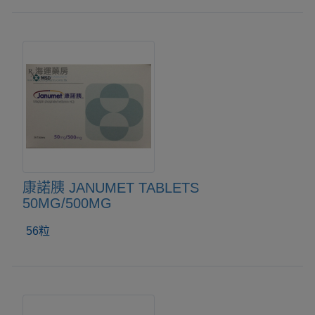
康諾胰 JANUMET TABLETS
50MG/500MG
56粒