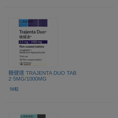
糖健達 TRAJENTA DUO TAB
2·5MG/1000MG
56粒