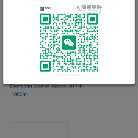
BAXTER PLASMA-LYTE 148
INTRAVENOUS INFUSION
Electrolytes Solution (Approx. pH 7.4)
1000ml