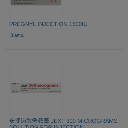
PREGNYL INJECTION 1500IU
3 amp.
安捷過敏急救筆 JEXT 300 MICROGRAMS
SOLUTION FOR INJECTION