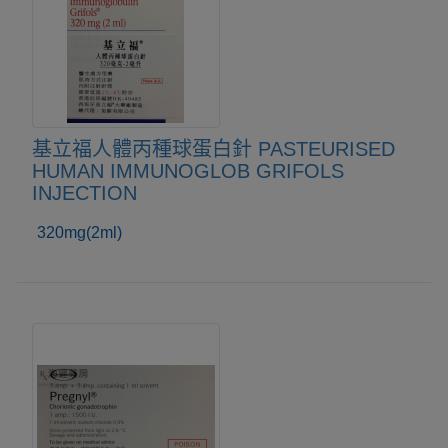
基立福人體丙種球蛋白針 PASTEURISED
HUMAN IMMUNOGLOB GRIFOLS
INJECTION
320mg(2ml)