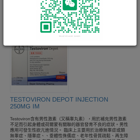
10ml
TESTOVIRON DEPOT INJECTION
250MG IM
Testoviron含有男性激素（又稱睾丸素），用於補充男性激素
不足而引起身體或荷爾蒙有關聯的器官發育不良的症狀。男性
應用可發生性欲亢進情況。 臨床上主要用於治療無睾症或類
無睾症、隱睾症、、垂體性侏儒症、老年性骨質疏鬆、再生障