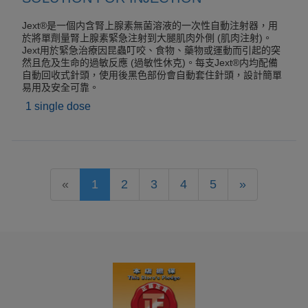
Jext®是一個内含腎上腺素無菌溶液的一次性自動注射器，用
於將單劑量腎上腺素緊急注射到大腿肌肉外側 (肌肉注射)。
Jext用於緊急治療因昆蟲叮咬、食物、藥物或運動而引起的突
然且危及生命的過敏反應 (過敏性休克)。每支Jext®内均配備
自動回收式針頭，使用後黑色部份會自動套住針頭，設計簡單
易用及安全可靠。
1 single dose
«
1
2
3
4
5
»