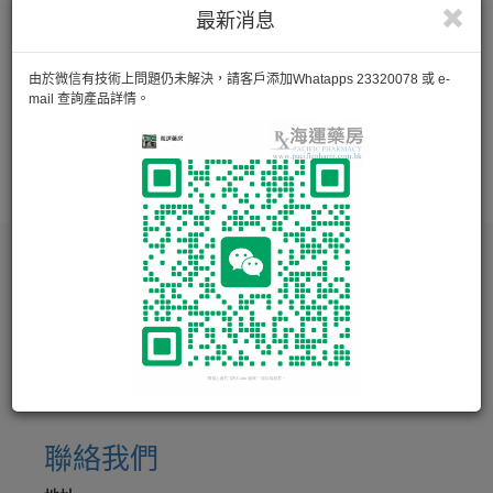
沒有產品
最新消息
由於微信有技術上問題仍未解決，請客戶添加Whatapps 23320078 或 e-
«
218
219
220
221
222
mail 查詢產品詳情。
223
224
225
226
»
聯絡我們