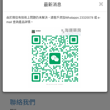
沒有產品
最新消息
由於微信有技術上問題仍未解決，請客戶添加Whatapps 23320078 或 e-
«
219
220
221
222
223
mail 查詢產品詳情。
224
225
226
»
聯絡我們