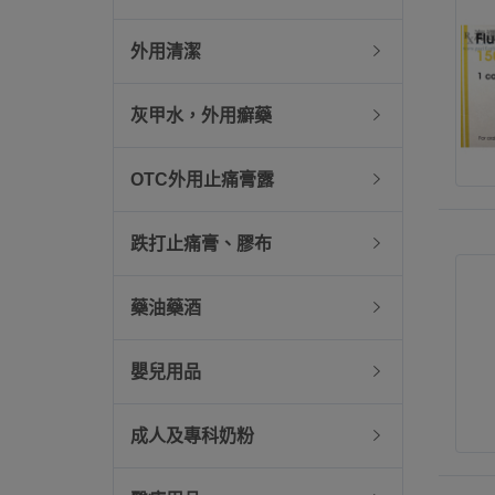
外用清潔
灰甲水，外用癬藥
OTC外用止痛膏露
跌打止痛膏、膠布
藥油藥酒
嬰兒用品
成人及專科奶粉