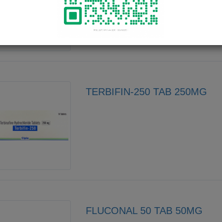
(Dermatophytes)， Epidermophyton F
珠菌類之酵母菌及皮屑芽胞菌(Malassezia)。
(Onychomycosis)或稱灰甲。 -頭癬(Tinea
治療無效的皮膚真菌感染。
TERBIFIN-250 TAB 250MG
FLUCONAL 50 TAB 50MG