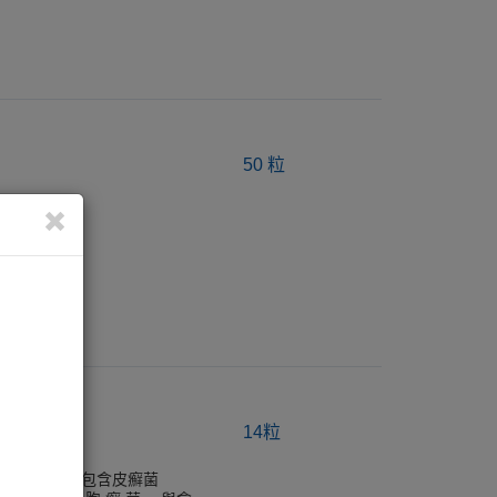
50 粒
14粒
真菌作用，其中包含皮癬菌