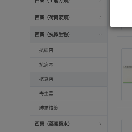
西藥（止痛分類）
西藥（荷爾蒙類）
西藥（抗微生物）
抗細菌
抗病毒
抗真菌
寄生蟲
肺結核藥
西藥（藥膏藥水）