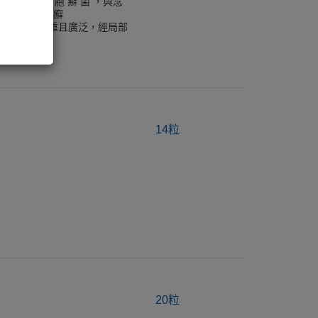
loccosum，小 芽 胞 癬 菌 ，與念
 適應症: -甲癬
 capitis)。 -嚴重且廣泛，經局部
14粒
20粒