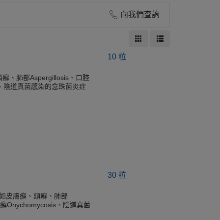
向我們查詢
10 粒
Aspergillosis、口腔
is、陰道真菌感染的念珠菌炎症
30 粒
，例如皮膚癬、頭癬、肺部
癬Onychomycosis、陰道真菌