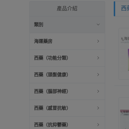
西
產品介紹
類別
海運藥房
西藥（功能分類）
西藥（頭髮健康）
西藥（腦部神經）
西藥（感冒抗敏）
西藥（抗抑鬱藥）