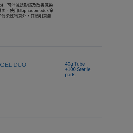
n-4-ol，可消滅蠕形蟎及改善感染
用Blephademodex除
和傳染性物質外，其透明質酸
EL DUO
40g Tube
+100 Sterile
pads