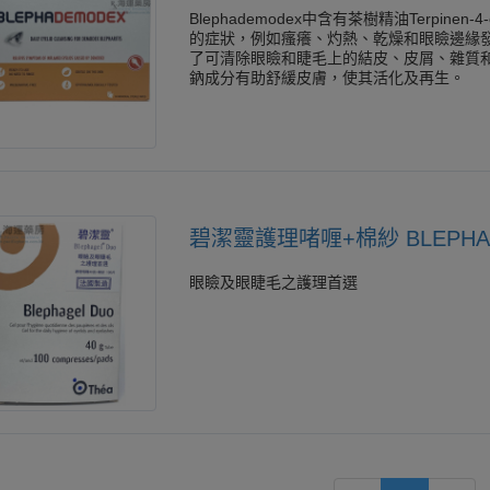
Blephademodex中含有茶樹精油Terpine
的症狀，例如瘙癢、灼熱、乾燥和眼瞼邊緣發炎。使
了可清除眼瞼和睫毛上的結皮、皮屑、雜質
鈉成分有助舒緩皮膚，使其活化及再生。
碧潔靈護理啫喱+棉紗 BLEPHAG
眼瞼及眼睫毛之護理首選