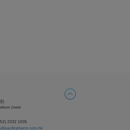
坊)
wloon (near
852) 2332 1035
o@pacificpharm.com.hk