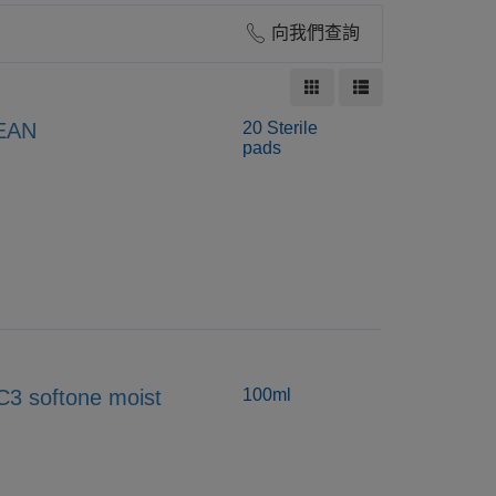
向我們查詢
EAN
20 Sterile
pads
oftone moist
100ml