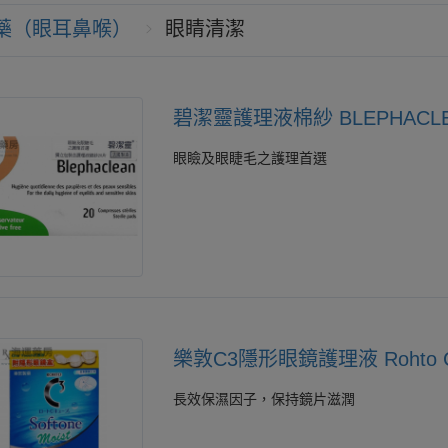
藥（眼耳鼻喉）
眼睛清潔
碧潔靈護理液棉紗 BLEPHACL
眼瞼及眼睫毛之護理首選
樂敦C3隱形眼鏡護理液 Rohto C3 s
長效保濕因子，保持鏡片滋潤