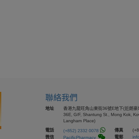
聯絡我們
地址
香港九龍旺角山東街36號E地下(近朗豪
36E, G/F, Shantung St., Mong Kok, Ko
Langham Place)
電話
傳真
(+
(+852) 2332 0078
微信
電郵
inf
PacificPharmacy