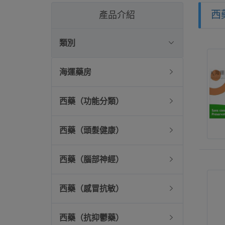
西
產品介紹
類別
海運藥房
西藥（功能分類）
西藥（頭髮健康）
西藥（腦部神經）
西藥（感冒抗敏）
西藥（抗抑鬱藥）