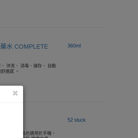
藥水 COMPLETE
360ml
潔、 沖洗、 消毒、儲存、 自動
的舒適感 。
濕巾
52 stuck
潔淨明亮。本品也適用於手機、