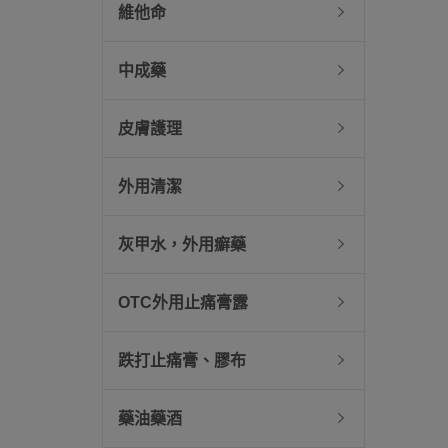
維他命
中成藥
皮膚護理
外用清潔
灰甲水，外用癬藥
OTC外用止痛膏露
跌打止痛膏、膠布
藥油藥酒