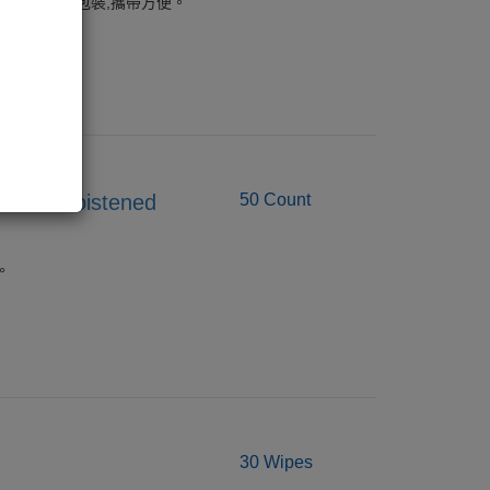
紙,採用獨立包裝,攜帶方便。
 Pre-Moistened
50 Count
。
30 Wipes